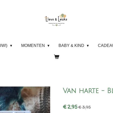
UW!)
MOMENTEN
BABY & KIND
CADE
Van harte - 
€ 2,95
€ 3,95