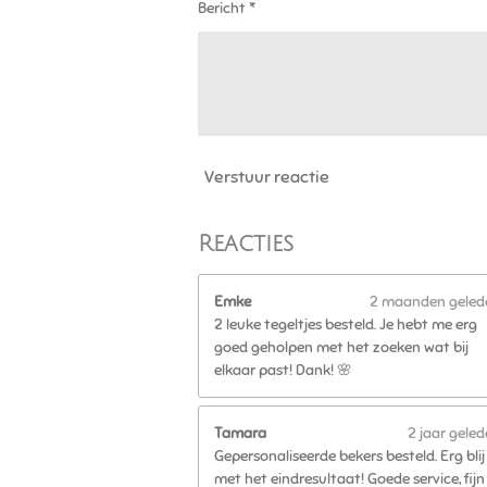
Bericht *
5
5
5
5
5
5
6
Verstuur reactie
s
t
e
Reacties
r
r
e
Emke
2 maanden geled
n
2 leuke tegeltjes besteld. Je hebt me erg
goed geholpen met het zoeken wat bij
elkaar past! Dank! 🌸
Tamara
2 jaar gele
Gepersonaliseerde bekers besteld. Erg blij
met het eindresultaat! Goede service, fijn