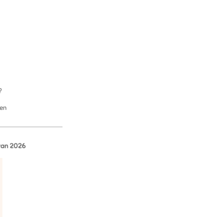
?
ven
 van 2026