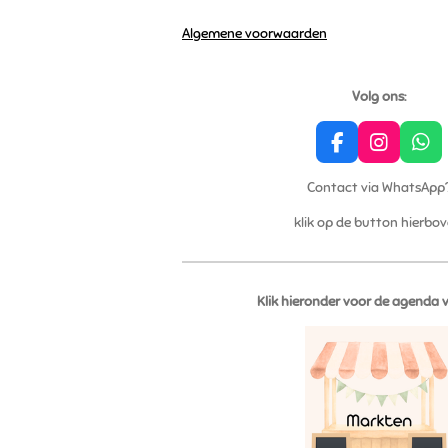
Algemene voorwaarden
Volg ons:
F
I
W
a
n
h
c
s
a
Contact via WhatsApp
e
t
t
klik op de button hierbo
b
a
s
o
g
A
o
r
p
k
a
p
m
Klik hieronder voor de agenda