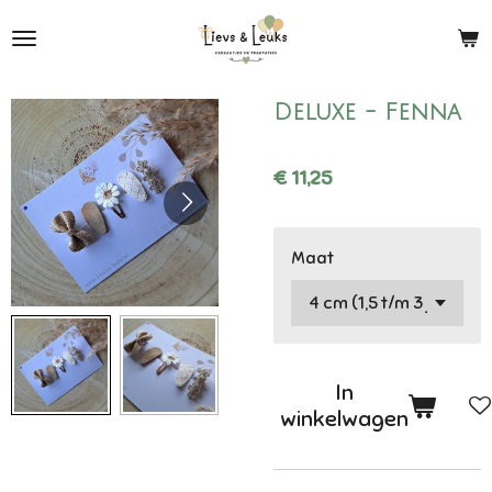
Ga
direct
naar
de
Deluxe - Fenna
hoofdinhoud
€ 11,25
Maat
In
winkelwagen