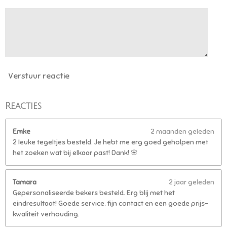
5
5
5
5
5
5
6
Verstuur reactie
s
t
e
Reacties
r
r
Emke
2 maanden geleden
e
2 leuke tegeltjes besteld. Je hebt me erg goed geholpen met
n
het zoeken wat bij elkaar past! Dank! 🌸
Tamara
2 jaar geleden
Gepersonaliseerde bekers besteld. Erg blij met het
eindresultaat! Goede service, fijn contact en een goede prijs-
kwaliteit verhouding.