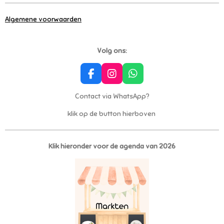
Algemene voorwaarden
Volg ons:
F
I
W
a
n
h
c
s
a
Contact via WhatsApp?
e
t
t
klik op de button hierboven
b
a
s
o
g
A
o
r
p
k
a
p
Klik hieronder voor de agenda van 2026
m