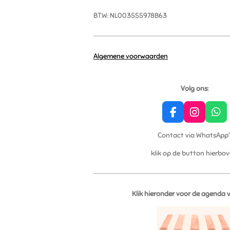
BTW: NL003555978B63
Algemene voorwaarden
Volg ons:
F
I
W
a
n
h
c
s
a
Contact via WhatsApp
e
t
t
klik op de button hierbo
b
a
s
o
g
A
o
r
p
k
a
p
m
Klik hieronder voor de agenda