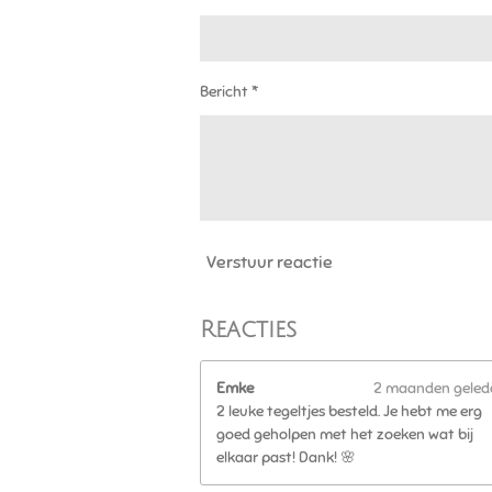
n
n
n
n
5
5
5
5
Bericht *
5
5
5
5
5
5
6
Verstuur reactie
s
t
e
Reacties
r
r
e
Emke
2 maanden geled
n
2 leuke tegeltjes besteld. Je hebt me erg
goed geholpen met het zoeken wat bij
elkaar past! Dank! 🌸