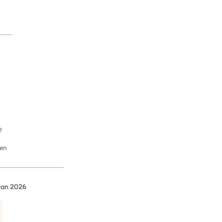
?
ven
 van 2026