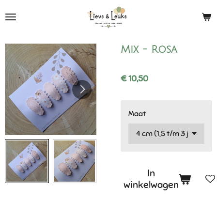
Ga
direct
naar
de
Mix - Rosa
hoofdinhoud
€ 10,50
Maat
In
winkelwagen