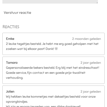
5
6
Verstuur reactie
s
t
e
Reacties
r
r
Emke
2 maanden geleden
e
2 leuke tegeltjes besteld. Je hebt me erg goed geholpen met het
n
zoeken wat bij elkaar past! Dank! 🌸
Tamara
2 jaar geleden
Gepersonaliseerde bekers besteld. Erg blij met het eindresultaat!
Goede service, fijn contact en een goede prijs-kwaliteit
verhouding.
Jolien
2 jaar geleden
Wij hebben leuke kommetjes met dekseltjes besteld voor onze
opvangkindjes.
Wij zijn er enorm tevreden van, een dikke dankjewel!