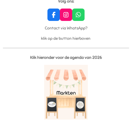
Volg ons:
F
I
W
a
n
h
c
s
a
Contact via WhatsApp?
e
t
t
klik op de button hierboven
b
a
s
o
g
A
o
r
p
k
a
p
Klik hieronder voor de agenda van 2026
m