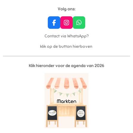
Volg ons:
F
I
W
a
n
h
c
s
a
Contact via WhatsApp?
e
t
t
klik op de button hierboven
b
a
s
o
g
A
o
r
p
k
a
p
Klik hieronder voor de agenda van 2026
m