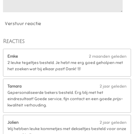
5
5
5
6
Verstuur reactie
s
t
e
Reacties
r
r
Emke
2 maanden geleden
e
2 leuke tegeltjes besteld. Je hebt me erg goed geholpen met
n
het zoeken wat bij elkaar past! Dank! 🌸
Tamara
2 jaar geleden
Gepersonaliseerde bekers besteld. Erg blij met het
eindresultaat! Goede service, fijn contact en een goede prijs-
kwaliteit verhouding.
Jolien
2 jaar geleden
Wij hebben leuke kommetjes met dekseltjes besteld voor onze