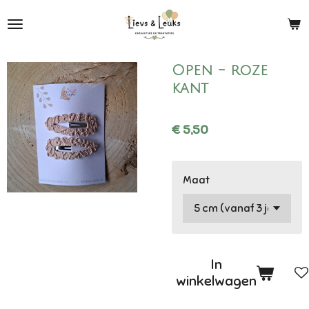
Ga
direct
naar
de
Open - roze
hoofdinhoud
kant
€ 5,50
Maat
In
winkelwagen