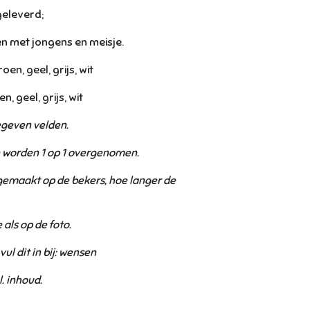
geleverd;
n met jongens en meisje.
en, geel, grijs, wit
n, geel, grijs, wit
egeven velden.
n worden 1 op 1 overgenomen.
emaakt op de bekers, hoe langer de
 als op de foto.
ul dit in bij: wensen
l. inhoud.