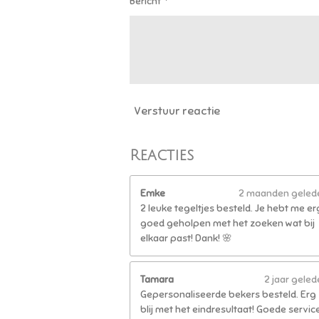
Bericht *
5
5
5
5
5
5
6
Verstuur reactie
s
t
e
Reacties
r
r
e
Emke
2 maanden geled
n
2 leuke tegeltjes besteld. Je hebt me er
goed geholpen met het zoeken wat bij
elkaar past! Dank! 🌸
Tamara
2 jaar gele
Gepersonaliseerde bekers besteld. Erg
blij met het eindresultaat! Goede service