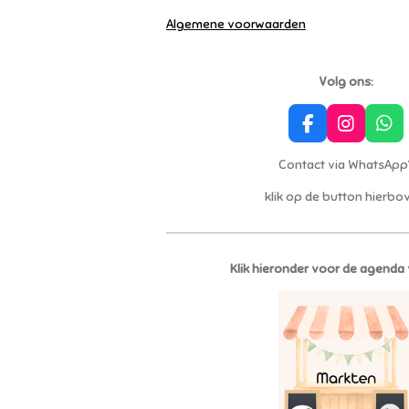
Algemene voorwaarden
Volg ons:
F
I
W
a
n
h
c
s
a
Contact via WhatsApp
e
t
t
klik op de button hierb
b
a
s
o
g
A
o
r
p
k
a
p
m
Klik hieronder voor de agenda