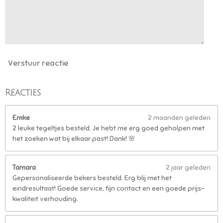
5
5
5
5
5
6
Verstuur reactie
s
t
e
Reacties
r
r
Emke
2 maanden geleden
e
2 leuke tegeltjes besteld. Je hebt me erg goed geholpen met
n
het zoeken wat bij elkaar past! Dank! 🌸
Tamara
2 jaar geleden
Gepersonaliseerde bekers besteld. Erg blij met het
eindresultaat! Goede service, fijn contact en een goede prijs-
kwaliteit verhouding.