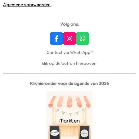
Algemene voorwaarden
Volg ons:
F
I
W
a
n
h
c
s
a
Contact via WhatsApp?
e
t
t
klik op de button hierboven
b
a
s
o
g
A
o
r
p
k
a
p
Klik hieronder voor de agenda van 2026
m