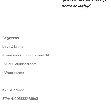
geleverd worden met bijv.
naam en leeftijd.
Gegevens:
Lievs & Leuks
Groen van Prinstererstraat 38
2953BE Alblasserdam
(Afhaaladres)
KVK: 81371322
BTW: NL003555978B63