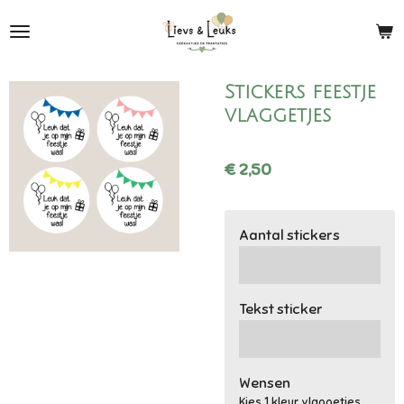
Ga
direct
naar
de
Stickers feestje
hoofdinhoud
vlaggetjes
€ 2,50
Aantal stickers
Tekst sticker
Wensen
Kies 1 kleur vlaggetjes